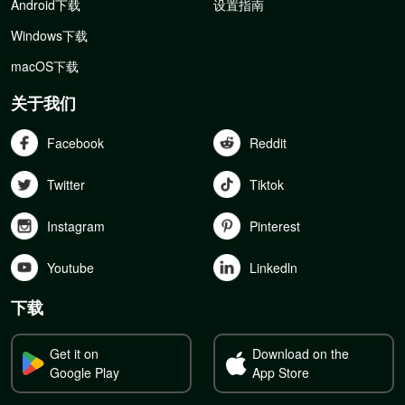
Android下载
设置指南
Windows下载
macOS下载
关于我们
Facebook
Reddit
Twitter
Tiktok
Instagram
Pinterest
Youtube
Linkedln
下载
Get it on
Download on the
Google Play
App Store