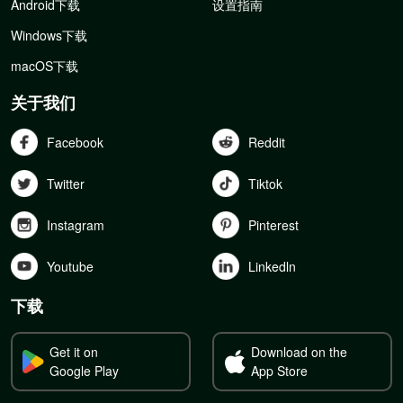
Android下载
设置指南
Windows下载
macOS下载
关于我们
Facebook
Reddit
Twitter
Tiktok
Instagram
Pinterest
Youtube
Linkedln
下载
Get it on
Download on the
Google Play
App Store